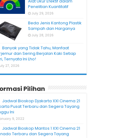
Alat Ukur Efektif dalam
Penelitian Kuantitatif
July 29, 2026
Beda Jenis Kantong Plastik
Sampah dan Harganya
July 28, 2026
Banyak yang Tidak Tahu, Manfaat
rjemur dan Sering Berjalan Kaki Setiap
i, Ternyata Ini Lho!
uly 27, 2026
formasi Pilihan
Jadwal Bioskop Djakarta XXI Cinema 21
karta Pusat Terbaru dan Segera Tayang
nggu Ini
anuary 9, 2022
Jadwal Bioskop Mantos 1 XXI Cinema 21
nado Terbaru dan Segera Tayang