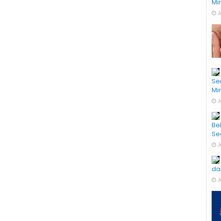
Mi
J
Se
Mi
J
Be
Se
J
da
J