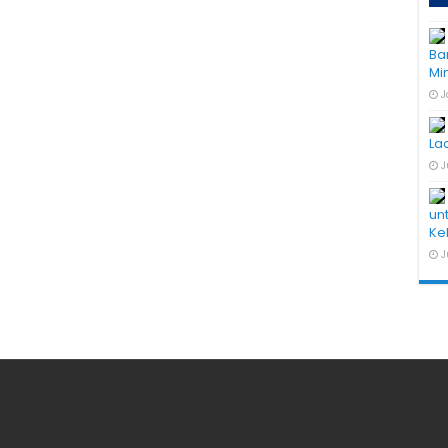
Ba
Mi
J
La
J
un
Ke
J