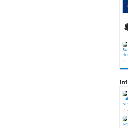
Be
Har
J
In
Ja
Mi
J
Ma