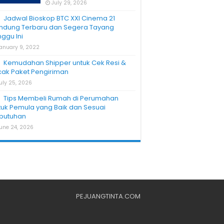
July 29, 2026
Jadwal Bioskop BTC XXI Cinema 21
ndung Terbaru dan Segera Tayang
nggu Ini
anuary 9, 2022
Kemudahan Shipper untuk Cek Resi &
cak Paket Pengiriman
uly 25, 2026
Tips Membeli Rumah di Perumahan
tuk Pemula yang Baik dan Sesuai
butuhan
une 24, 2026
PEJUANGTINTA.COM