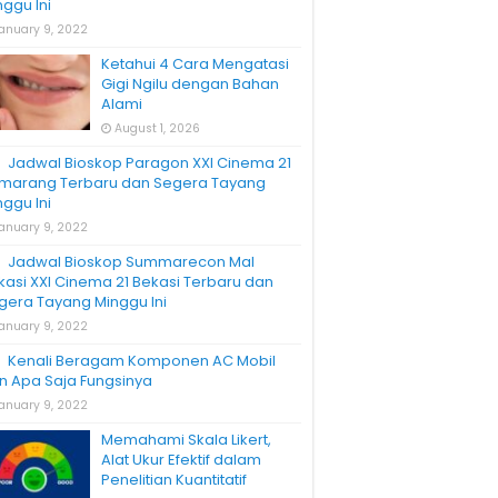
nggu Ini
anuary 9, 2022
Ketahui 4 Cara Mengatasi
Gigi Ngilu dengan Bahan
Alami
August 1, 2026
Jadwal Bioskop Paragon XXI Cinema 21
marang Terbaru dan Segera Tayang
nggu Ini
anuary 9, 2022
Jadwal Bioskop Summarecon Mal
kasi XXI Cinema 21 Bekasi Terbaru dan
gera Tayang Minggu Ini
anuary 9, 2022
Kenali Beragam Komponen AC Mobil
n Apa Saja Fungsinya
anuary 9, 2022
Memahami Skala Likert,
Alat Ukur Efektif dalam
Penelitian Kuantitatif