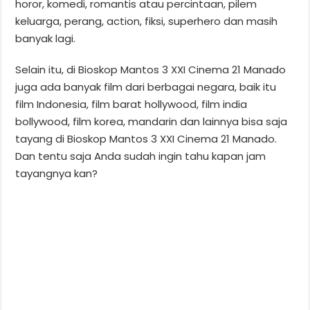
horor, komedi, romantis atau percintaan, pilem
keluarga, perang, action, fiksi, superhero dan masih
banyak lagi.
Selain itu, di Bioskop Mantos 3 XXI Cinema 21 Manado
juga ada banyak film dari berbagai negara, baik itu
film Indonesia, film barat hollywood, film india
bollywood, film korea, mandarin dan lainnya bisa saja
tayang di Bioskop Mantos 3 XXI Cinema 21 Manado.
Dan tentu saja Anda sudah ingin tahu kapan jam
tayangnya kan?