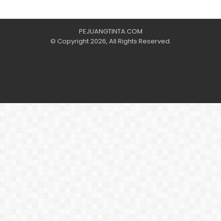
PEJUANGTINTA.COM
© Copyright 2026, All Rights Reserved.