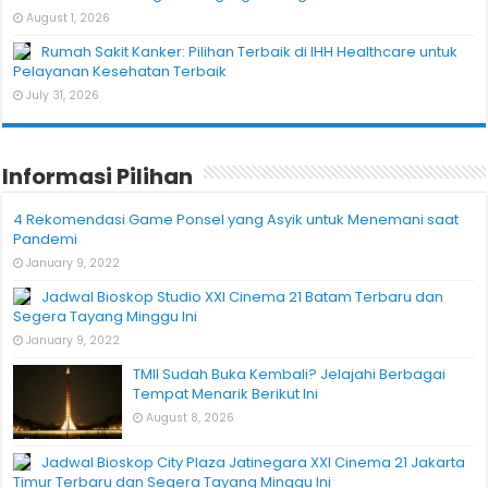
August 1, 2026
Rumah Sakit Kanker: Pilihan Terbaik di IHH Healthcare untuk
Pelayanan Kesehatan Terbaik
July 31, 2026
Informasi Pilihan
4 Rekomendasi Game Ponsel yang Asyik untuk Menemani saat
Pandemi
January 9, 2022
Jadwal Bioskop Studio XXI Cinema 21 Batam Terbaru dan
Segera Tayang Minggu Ini
January 9, 2022
TMII Sudah Buka Kembali? Jelajahi Berbagai
Tempat Menarik Berikut Ini
August 8, 2026
Jadwal Bioskop City Plaza Jatinegara XXI Cinema 21 Jakarta
Timur Terbaru dan Segera Tayang Minggu Ini