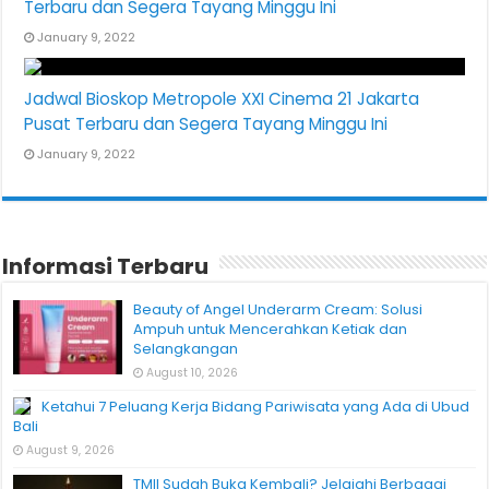
Terbaru dan Segera Tayang Minggu Ini
January 9, 2022
Jadwal Bioskop Metropole XXI Cinema 21 Jakarta
Pusat Terbaru dan Segera Tayang Minggu Ini
January 9, 2022
Informasi Terbaru
Beauty of Angel Underarm Cream: Solusi
Ampuh untuk Mencerahkan Ketiak dan
Selangkangan
August 10, 2026
Ketahui 7 Peluang Kerja Bidang Pariwisata yang Ada di Ubud
Bali
August 9, 2026
TMII Sudah Buka Kembali? Jelajahi Berbagai