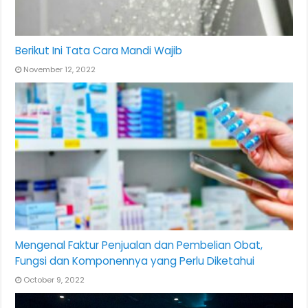
Berikut Ini Tata Cara Mandi Wajib
November 12, 2022
Mengenal Faktur Penjualan dan Pembelian Obat,
Fungsi dan Komponennya yang Perlu Diketahui
October 9, 2022