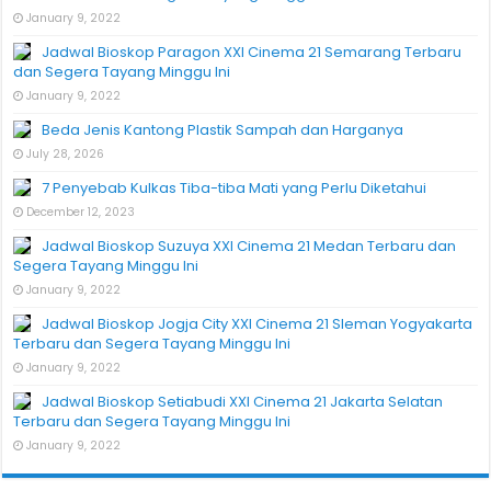
January 9, 2022
Jadwal Bioskop Paragon XXI Cinema 21 Semarang Terbaru
dan Segera Tayang Minggu Ini
January 9, 2022
Beda Jenis Kantong Plastik Sampah dan Harganya
July 28, 2026
7 Penyebab Kulkas Tiba-tiba Mati yang Perlu Diketahui
December 12, 2023
Jadwal Bioskop Suzuya XXI Cinema 21 Medan Terbaru dan
Segera Tayang Minggu Ini
January 9, 2022
Jadwal Bioskop Jogja City XXI Cinema 21 Sleman Yogyakarta
Terbaru dan Segera Tayang Minggu Ini
January 9, 2022
Jadwal Bioskop Setiabudi XXI Cinema 21 Jakarta Selatan
Terbaru dan Segera Tayang Minggu Ini
January 9, 2022