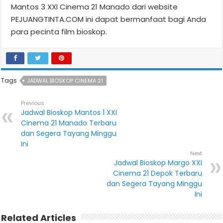
Mantos 3 XXI Cinema 21 Manado dari website
PEJUANGTINTA.COM ini dapat bermanfaat bagi Anda
para pecinta film bioskop.
Tags
JADWAL BIOSKOP CINEMA 21
Previous
Jadwal Bioskop Mantos 1 XXI
Cinema 21 Manado Terbaru
dan Segera Tayang Minggu
Ini
Next
Jadwal Bioskop Margo XXI
Cinema 21 Depok Terbaru
dan Segera Tayang Minggu
Ini
Related Articles