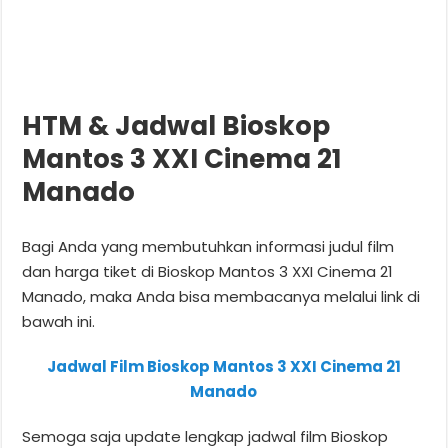
HTM & Jadwal Bioskop
Mantos 3 XXI Cinema 21
Manado
Bagi Anda yang membutuhkan informasi judul film
dan harga tiket di Bioskop Mantos 3 XXI Cinema 21
Manado, maka Anda bisa membacanya melalui link di
bawah ini.
Jadwal Film Bioskop Mantos 3 XXI Cinema 21
Manado
Semoga saja update lengkap jadwal film Bioskop