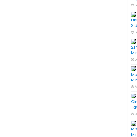
J
Un
Si
F
21
Mi
J
Ma
Mi
A
Ci
Ta
J
Ma
Mi