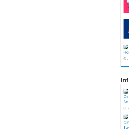
Ha
J
In
Ci
Se
J
Ci
Ta