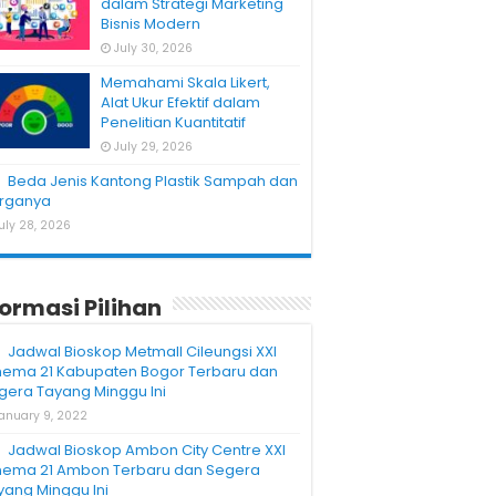
dalam Strategi Marketing
Bisnis Modern
July 30, 2026
Memahami Skala Likert,
Alat Ukur Efektif dalam
Penelitian Kuantitatif
July 29, 2026
Beda Jenis Kantong Plastik Sampah dan
rganya
uly 28, 2026
formasi Pilihan
Jadwal Bioskop Metmall Cileungsi XXI
nema 21 Kabupaten Bogor Terbaru dan
gera Tayang Minggu Ini
anuary 9, 2022
Jadwal Bioskop Ambon City Centre XXI
nema 21 Ambon Terbaru dan Segera
yang Minggu Ini