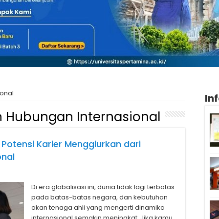
onal
In
 Hubungan Internasional
otensi Karier Menggiurkan dari
onal
Di era globalisasi ini, dunia tidak lagi terbatas
pada batas-batas negara, dan kebutuhan
akan tenaga ahli yang mengerti dinamika
internasional semakin meningkat. Jika kamu