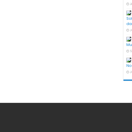
J
So
da
J
Mu
S
No
J