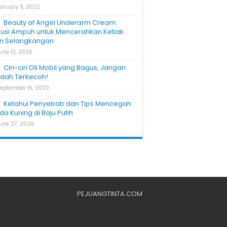
anuary 9, 2022
Beauty of Angel Underarm Cream:
lusi Ampuh untuk Mencerahkan Ketiak
n Selangkangan
une 10, 2026
Ciri-ciri Oli Mobil yang Bagus, Jangan
dah Terkecoh!
eptember 16, 2022
Ketahui Penyebab dan Tips Mencegah
da Kuning di Baju Putih
une 27, 2026
PEJUANGTINTA.COM