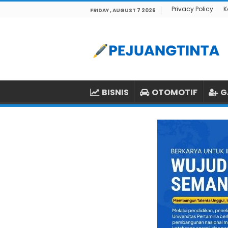
Privacy Policy
K
FRIDAY , AUGUST 7 2026
BISNIS
OTOMOTIF
G