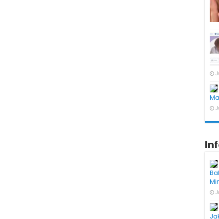
J
Ma
J
In
Ba
Mi
J
Ja