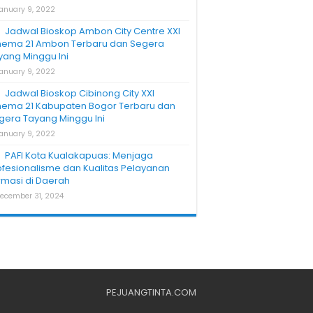
anuary 9, 2022
Jadwal Bioskop Ambon City Centre XXI
nema 21 Ambon Terbaru dan Segera
yang Minggu Ini
anuary 9, 2022
Jadwal Bioskop Cibinong City XXI
nema 21 Kabupaten Bogor Terbaru dan
gera Tayang Minggu Ini
anuary 9, 2022
PAFI Kota Kualakapuas: Menjaga
ofesionalisme dan Kualitas Pelayanan
rmasi di Daerah
ecember 31, 2024
PEJUANGTINTA.COM