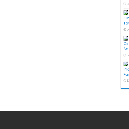
J
Ci
Ta
J
Ci
Se
J
Pr
Fa
D