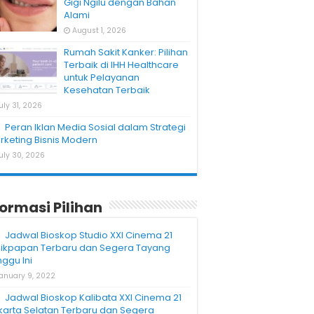
Gigi Ngilu dengan Bahan
Alami
August 1, 2026
Rumah Sakit Kanker: Pilihan
Terbaik di IHH Healthcare
untuk Pelayanan
Kesehatan Terbaik
uly 31, 2026
Peran Iklan Media Sosial dalam Strategi
rketing Bisnis Modern
uly 30, 2026
formasi Pilihan
Jadwal Bioskop Studio XXI Cinema 21
likpapan Terbaru dan Segera Tayang
nggu Ini
anuary 9, 2022
Jadwal Bioskop Kalibata XXI Cinema 21
karta Selatan Terbaru dan Segera