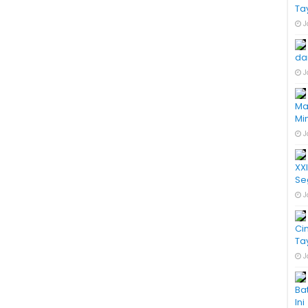
Ta
J
da
J
Ma
Mi
J
XX
Se
J
Ci
Ta
J
Ba
Ini