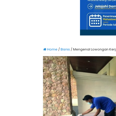
Home
/
Bisnis
/
Mengenal Lowongan Kerja P