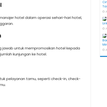
Ci
l
Ta
J
najer hotel dalam operasi sehari-hari hotel,
ggaran.
Lir
J
n
Ba
Mi
g jawab untuk mempromosikan hotel kepada
J
umlah kunjungan ke hotel.
tuk pelayanan tamu, seperti check-in, check-
mu.