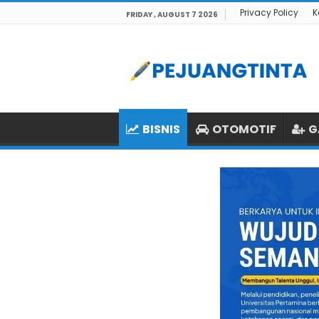
Privacy Policy
K
FRIDAY , AUGUST 7 2026
BISNIS
OTOMOTIF
G