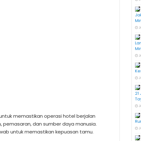
Ja
Mi
J
La
Mi
J
Ke
J
21
Ta
J
untuk memastikan operasi hotel berjalan
Ru
n, pemasaran, dan sumber daya manusia.
J
jawab untuk memastikan kepuasan tamu.