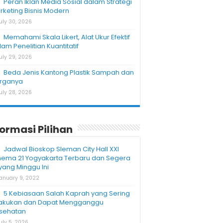
Peran Iklan Media Sosial dalam Strategi
rketing Bisnis Modern
uly 30, 2026
Memahami Skala Likert, Alat Ukur Efektif
am Penelitian Kuantitatif
uly 29, 2026
Beda Jenis Kantong Plastik Sampah dan
rganya
uly 28, 2026
formasi Pilihan
Jadwal Bioskop Sleman City Hall XXI
nema 21 Yogyakarta Terbaru dan Segera
yang Minggu Ini
anuary 9, 2022
5 Kebiasaan Salah Kaprah yang Sering
lakukan dan Dapat Mengganggu
sehatan
uly 5, 2026