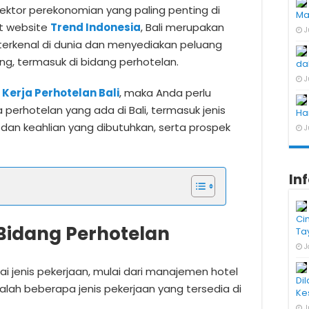
ektor perekonomian yang paling penting di
Ma
ut website
Trend Indonesia
, Bali merupakan
J
 terkenal di dunia dan menyediakan peluang
ng, termasuk di bidang perhotelan.
dal
J
Kerja Perhotelan Bali
, maka Anda perlu
erhotelan yang ada di Bali, termasuk jenis
Ha
i dan keahlian yang dibutuhkan, serta prospek
J
In
Ci
 Bidang Perhotelan
Ta
J
i jenis pekerjaan, mulai dari manajemen hotel
Di
alah beberapa jenis pekerjaan yang tersedia di
Ke
J