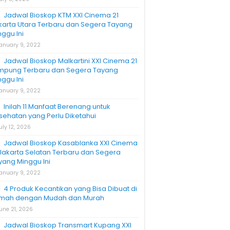
Jadwal Bioskop KTM XXI Cinema 21
karta Utara Terbaru dan Segera Tayang
nggu Ini
anuary 9, 2022
Jadwal Bioskop Malkartini XXI Cinema 21
mpung Terbaru dan Segera Tayang
nggu Ini
anuary 9, 2022
Inilah 11 Manfaat Berenang untuk
sehatan yang Perlu Diketahui
uly 12, 2026
Jadwal Bioskop Kasablanka XXI Cinema
 Jakarta Selatan Terbaru dan Segera
yang Minggu Ini
anuary 9, 2022
4 Produk Kecantikan yang Bisa Dibuat di
mah dengan Mudah dan Murah
une 21, 2026
Jadwal Bioskop Transmart Kupang XXI