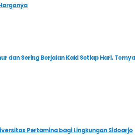
 Harganya
 dan Sering Berjalan Kaki Setiap Hari, Ternyat
niversitas Pertamina bagi Lingkungan Sidoarjo