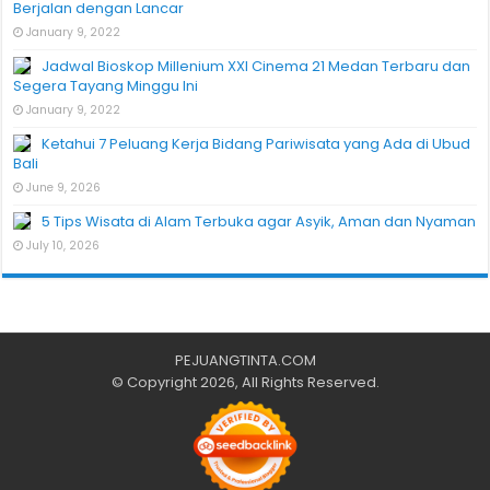
Berjalan dengan Lancar
January 9, 2022
Jadwal Bioskop Millenium XXI Cinema 21 Medan Terbaru dan
Segera Tayang Minggu Ini
January 9, 2022
Ketahui 7 Peluang Kerja Bidang Pariwisata yang Ada di Ubud
Bali
June 9, 2026
5 Tips Wisata di Alam Terbuka agar Asyik, Aman dan Nyaman
July 10, 2026
PEJUANGTINTA.COM
© Copyright 2026, All Rights Reserved.